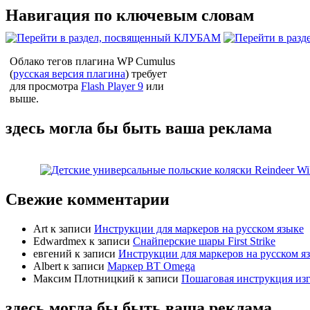
Навигация по ключевым словам
Облако тегов плагина WP Cumulus
(
русская версия плагина
) требует
для просмотра
Flash Player 9
или
выше.
здесь могла бы быть ваша реклама
Свежие комментарии
Art
к записи
Инструкции для маркеров на русском языке
Edwardmex
к записи
Снайперские шары First Strike
евгений
к записи
Инструкции для маркеров на русском я
Albert
к записи
Маркер BT Omega
Максим Плотницкий
к записи
Пошаговая инструкция из
здесь могла бы быть ваша реклама