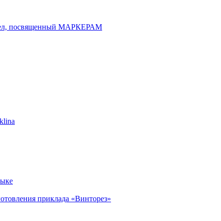
зыке
готовления приклада «Винторез»