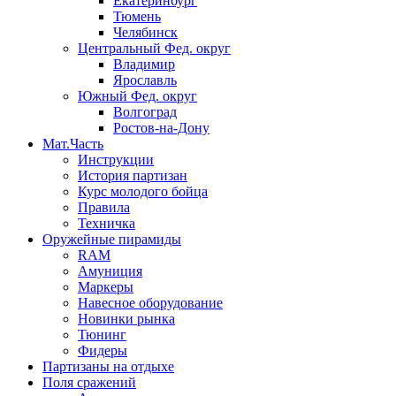
Екатеринбург
Тюмень
Челябинск
Центральный Фед. округ
Владимир
Ярославль
Южный Фед. округ
Волгоград
Ростов-на-Дону
Мат.Часть
Инструкции
История партизан
Курс молодого бойца
Правила
Техничка
Оружейные пирамиды
RAM
Амуниция
Маркеры
Навесное оборудование
Новинки рынка
Тюнинг
Фидеры
Партизаны на отдыхе
Поля сражений